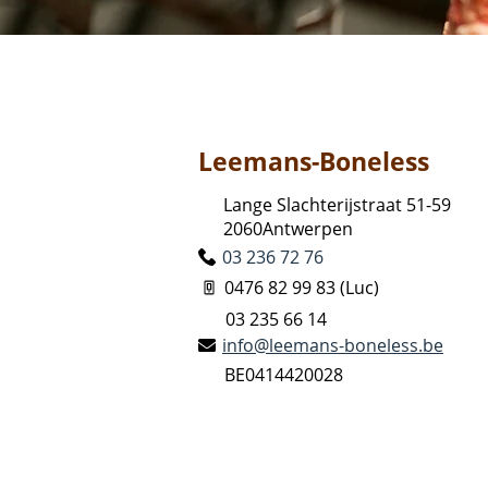
Leemans-Boneless
Lange Slachterijstraat 51-59
2060Antwerpen
03 236 72 76
0476 82 99 83 (Luc)
03 235 66 14
info@leemans-boneless.be
BE0414420028